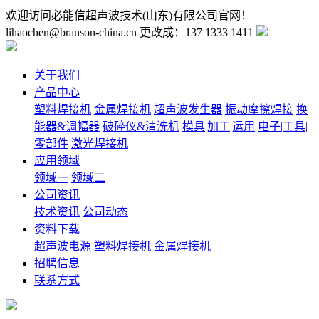
欢迎访问必能信超声波技术(山东)有限公司官网！
lihaochen@branson-china.cn
更改成：137 1333 1411
关于我们
产品中心
塑料焊接机
金属焊接机
超声波发生器
振动摩擦焊接
换
能器&调幅器
破碎仪&清洗机
模具|加工|运用
电子|工具|
零部件
激光焊接机
应用领域
领域一
领域二
公司资讯
技术资讯
公司动态
资料下载
超声波电源
塑料焊接机
金属焊接机
招聘信息
联系方式